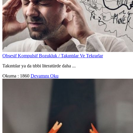
Obsesif Kompulsif Bozukluk / Takıntılar Ve Tekrarlar
Takıntılar ya da tıbbi literatürde daha ...
Okuma :
1860
Devamını Oku