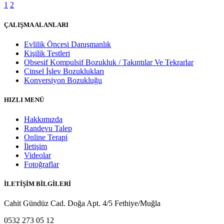
1
2
ÇALIŞMA ALANLARI
Evlilik Öncesi Danışmanlık
Kişilik Testleri
Obsesif Kompulsif Bozukluk / Takıntılar Ve Tekrarlar
Cinsel İşlev Bozuklukları
Konversiyon Bozukluğu
HIZLI MENÜ
Hakkımızda
Randevu Talep
Online Terapi
İletişim
Videolar
Fotoğraflar
İLETİŞİM BİLGİLERİ
Cahit Gündüz Cad. Doğa Apt. 4/5 Fethiye/Muğla
0532 273 05 12