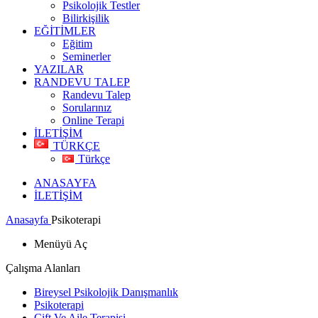
Psikolojik Testler
Bilirkişilik
EĞİTİMLER
Eğitim
Seminerler
YAZILAR
RANDEVU TALEP
Randevu Talep
Sorularınız
Online Terapi
İLETİŞİM
TÜRKÇE
Türkçe
ANASAYFA
İLETİŞİM
Anasayfa
Psikoterapi
Menüyü Aç
Çalışma Alanları
Bireysel Psikolojik Danışmanlık
Psikoterapi
Çift Ve Aile Terapisi