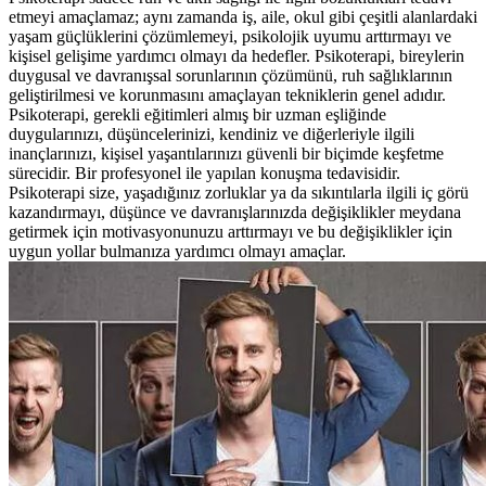
etmeyi amaçlamaz; aynı zamanda iş, aile, okul gibi çeşitli alanlardaki
yaşam güçlüklerini çözümlemeyi, psikolojik uyumu arttırmayı ve
kişisel gelişime yardımcı olmayı da hedefler. Psikoterapi, bireylerin
duygusal ve davranışsal sorunlarının çözümünü, ruh sağlıklarının
geliştirilmesi ve korunmasını amaçlayan tekniklerin genel adıdır.
Psikoterapi, gerekli eğitimleri almış bir uzman eşliğinde
duygularınızı, düşüncelerinizi, kendiniz ve diğerleriyle ilgili
inançlarınızı, kişisel yaşantılarınızı güvenli bir biçimde keşfetme
sürecidir. Bir profesyonel ile yapılan konuşma tedavisidir.
Psikoterapi size, yaşadığınız zorluklar ya da sıkıntılarla ilgili iç görü
kazandırmayı, düşünce ve davranışlarınızda değişiklikler meydana
getirmek için motivasyonunuzu arttırmayı ve bu değişiklikler için
uygun yollar bulmanıza yardımcı olmayı amaçlar.