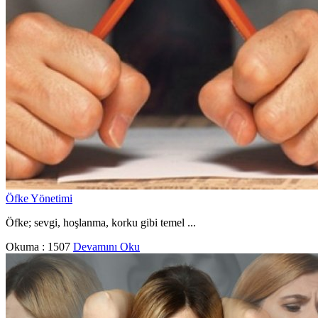
Öfke Yönetimi
Öfke; sevgi, hoşlanma, korku gibi temel ...
Okuma :
1507
Devamını Oku