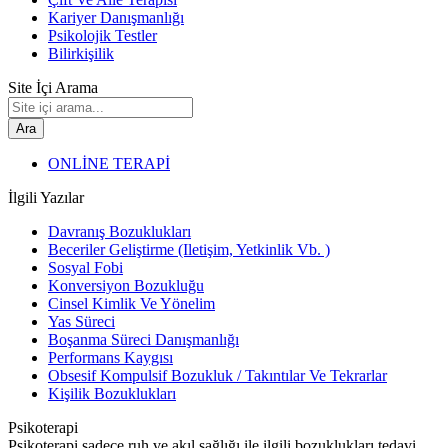
Kariyer Danışmanlığı
Psikolojik Testler
Bilirkişilik
Site İçi Arama
Ara
ONLİNE TERAPİ
İlgili Yazılar
Davranış Bozuklukları
Beceriler Geliştirme (Iletişim, Yetkinlik Vb. )
Sosyal Fobi
Konversiyon Bozukluğu
Cinsel Kimlik Ve Yönelim
Yas Süreci
Boşanma Süreci Danışmanlığı
Performans Kaygısı
Obsesif Kompulsif Bozukluk / Takıntılar Ve Tekrarlar
Kişilik Bozuklukları
Psikoterapi
Psikoterapi sadece ruh ve akıl sağlığı ile ilgili bozuklukları tedavi