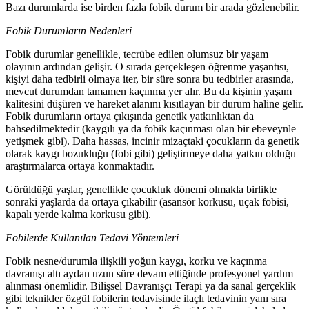
Bazı durumlarda ise birden fazla fobik durum bir arada gözlenebilir.
Fobik Durumların Nedenleri
Fobik durumlar genellikle, tecrübe edilen olumsuz bir yaşam
olayının ardından gelişir. O sırada gerçekleşen öğrenme yaşantısı,
kişiyi daha tedbirli olmaya iter, bir süre sonra bu tedbirler arasında,
mevcut durumdan tamamen kaçınma yer alır. Bu da kişinin yaşam
kalitesini düşüren ve hareket alanını kısıtlayan bir durum haline gelir.
Fobik durumların ortaya çıkışında genetik yatkınlıktan da
bahsedilmektedir (kaygılı ya da fobik kaçınması olan bir ebeveynle
yetişmek gibi). Daha hassas, incinir mizaçtaki çocukların da genetik
olarak kaygı bozukluğu (fobi gibi) geliştirmeye daha yatkın olduğu
araştırmalarca ortaya konmaktadır.
Görüldüğü yaşlar, genellikle çocukluk dönemi olmakla birlikte
sonraki yaşlarda da ortaya çıkabilir (asansör korkusu, uçak fobisi,
kapalı yerde kalma korkusu gibi).
Fobilerde Kullanılan Tedavi Yöntemleri
Fobik nesne/durumla ilişkili yoğun kaygı, korku ve kaçınma
davranışı altı aydan uzun süre devam ettiğinde profesyonel yardım
alınması önemlidir. Bilişsel Davranışçı Terapi ya da sanal gerçeklik
gibi teknikler özgül fobilerin tedavisinde ilaçlı tedavinin yanı sıra