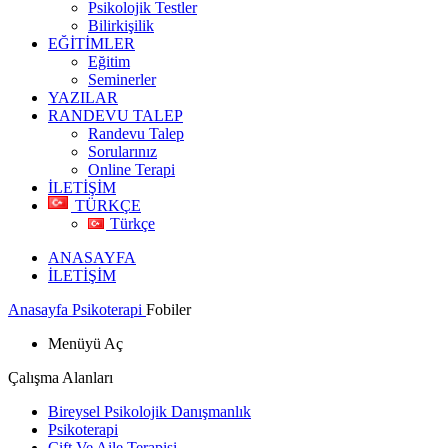
Psikolojik Testler
Bilirkişilik
EĞİTİMLER
Eğitim
Seminerler
YAZILAR
RANDEVU TALEP
Randevu Talep
Sorularınız
Online Terapi
İLETİŞİM
TÜRKÇE
Türkçe
ANASAYFA
İLETİŞİM
Anasayfa
Psikoterapi
Fobiler
Menüyü Aç
Çalışma Alanları
Bireysel Psikolojik Danışmanlık
Psikoterapi
Çift Ve Aile Terapisi