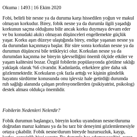
Okuma :
1493
|
16 Ekim 2020
Fobi, belirli bir nesne ya da duruma karşı hissedilen yoğun ve makul
olmayan korkudur. Birey, fobik nesne ya da durumla ilgili yaşadığı
korkunun saçma olduğunu bilir ancak korku duymaya devam eder
ve bu konudaki akılcı olmayan düşünceleri engellemekte güçlük
yaşar. Korku aşırı düzeye ulaştığında birey, endişe yaşanan nesne ya
da durumdan kaçınmaya başlar. Bir süre sonra korkulan nesne ya da
durumun düşüncesi bile tetikleyici olur. Korkulan nesne ya da
durumdan kaçınma ise bireyin işlevselliğini önemli ölçüde etkiler ve
yaşam kalitesini bozar. Özgül fobilerin popülasyonda görülme sıklığı
yaklaşık olarak %6 civarıdır. Kadınlarda, erkeklere göre daha sık
gözlenmektedir. Korkuların çok fazla arttığı ve kişinin gündelik
hayatını sürdürme konusunda onu işlevsiz hale getirdiği durumda
ruh sağlığı alanında çalışan profesyonellerden (psikiyatrist, psikolog)
destek alması oldukça önemlidir.
Fobilerin Nedenleri Nelerdir?
Fobik durumun başlangıcı, bireyin korku uyandıran nesne/duruma
doğrudan maruz kalması ya da bu tarz bir deneyimi gözlemlemesiyle
ortaya çıkabilir. Fobik nesne/durum bireyde huzursuzluk, kaygı,