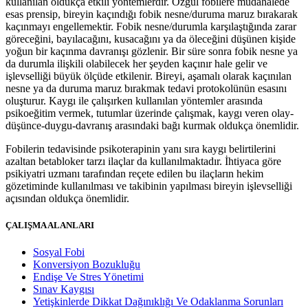
kullanılan oldukça etkili yöntemlerdir. Özgül fobilere müdahalede
esas prensip, bireyin kaçındığı fobik nesne/duruma maruz bırakarak
kaçınmayı engellemektir. Fobik nesne/durumla karşılaştığında zarar
göreceğini, bayılacağını, kusacağını ya da öleceğini düşünen kişide
yoğun bir kaçınma davranışı gözlenir. Bir süre sonra fobik nesne ya
da durumla ilişkili olabilecek her şeyden kaçınır hale gelir ve
işlevselliği büyük ölçüde etkilenir. Bireyi, aşamalı olarak kaçınılan
nesne ya da duruma maruz bırakmak tedavi protokolünün esasını
oluşturur. Kaygı ile çalışırken kullanılan yöntemler arasında
psikoeğitim vermek, tutumlar üzerinde çalışmak, kaygı veren olay-
düşünce-duygu-davranış arasındaki bağı kurmak oldukça önemlidir.
Fobilerin tedavisinde psikoterapinin yanı sıra kaygı belirtilerini
azaltan betabloker tarzı ilaçlar da kullanılmaktadır. İhtiyaca göre
psikiyatri uzmanı tarafından reçete edilen bu ilaçların hekim
gözetiminde kullanılması ve takibinin yapılması bireyin işlevselliği
açısından oldukça önemlidir.
ÇALIŞMA ALANLARI
Sosyal Fobi
Konversiyon Bozukluğu
Endişe Ve Stres Yönetimi
Sınav Kaygısı
Yetişkinlerde Dikkat Dağınıklığı Ve Odaklanma Sorunları