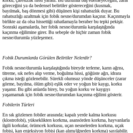
korku, çaresizlik hissi yaratır. Bu durumla baş edemeyeceğini, zarar
göreceğini ya da bedensel belirtiler göstereceğini (kusmak,
bayılmak, baş dönmesi gibi) düşünen kişi rahatsızlık duyar. Bu
rahatsızlığı azaltmak için fobik nesne/durumdan kaçınır. Kaçınmayla
birlikte az da olsa hissettiği rahatlamayla beraber bu tepki pekişir.
Sonraki aşamalarda, her fobik nesne/durumla karşılaştığında
kaçınma eğilimine girer. Bu sebeple de hiçbir zaman fobik
nesne/durumla yüzleşemez.
Fobik Durumlarda Görülen Belirtiler Nelerdir?
Fobik nesne/durumla karşılaştığında bireyde terleme, karın ağrısı,
titreme, sık nefes alıp verme, boğulma hissi, göğüste ağrı, idrara
çıkma isteği gözlenebilir. Sürekli olumsuz yönde düşünceler (zarar
görme, bayılma, ölüm gibi) eşlik eder ve yoğun bir kaygı, korku
yaşanır. Bu gibi anlarda birey, bu yoğun korku ve kaygıyı
yaşamamak için fobik nesne/durumdan kaçınma eğilimi gösterir.
Fobilerin Türleri
En sık gözlenen fobiler arasında; kapalı yerde kalma korkusu
(klostrofobi), yükseklikten korkma, asansörden korkma, hayvanlarla
ilgili korkular, örümcek korkusu, uçan nesnelerden korkma, uçak
fobisi, kan enjeksiyon fobisi (kan alımı/iğneden korkma) sayılabilir.