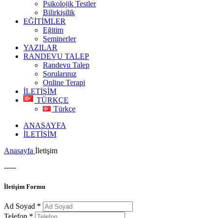
Psikolojik Testler
Bilirkişilik
EĞİTİMLER
Eğitim
Seminerler
YAZILAR
RANDEVU TALEP
Randevu Talep
Sorularınız
Online Terapi
İLETİŞİM
TÜRKÇE
Türkçe
ANASAYFA
İLETİŞİM
Anasayfa
İletişim
-----
İletişim Formu
Ad Soyad
*
Telefon
*