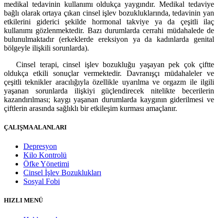
medikal tedavinin kullanımı oldukça yaygındır. Medikal tedaviye
bağlı olarak ortaya çıkan cinsel işlev bozukluklarında, tedavinin yan
etkilerini giderici şekilde hormonal takviye ya da çeşitli ilaç
kullanımı gözlenmektedir. Bazı durumlarda cerrahi müdahalede de
bulunulmaktadır (erkeklerde ereksiyon ya da kadınlarda genital
bölgeyle ilişkili sorunlarda).
Cinsel terapi, cinsel işlev bozukluğu yaşayan pek çok çiftte
oldukça etkili sonuçlar vermektedir. Davranışçı müdahaleler ve
çeşitli teknikler aracılığıyla özellikle uyarılma ve orgazm ile ilgili
yaşanan sorunlarda ilişkiyi güçlendirecek nitelikte becerilerin
kazandırılması; kaygı yaşanan durumlarda kaygının giderilmesi ve
çiftlerin arasında sağlıklı bir etkileşim kurması amaçlanır.
ÇALIŞMA ALANLARI
Depresyon
Kilo Kontrolü
Öfke Yönetimi
Cinsel İşlev Bozuklukları
Sosyal Fobi
HIZLI MENÜ