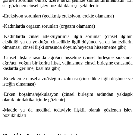
görülen sorunlar olmak üzere farklı şekilde sınıflandırılmaktadır. En
sık gözlenen cinsel işlev bozuklukları şu şekildedir:
-Ereksiyon sorunları (gecikmiş ereksiyon, erekte olamama)
-Kadınlarda orgazm sorunları (orgazm olamama)
-Kadınlarda cinsel istek/uyarımla ilgili sorunlar (cinsel ilginin
eksikliği ya da yokluğu, cinsellikle ilgili düşünce ya da fantezilerin
olmaması, cinsel ilişki sırasında doyum/heyecan hissetmeme gibi)
-Cinsel ilişki sırasında ağrı/acı hissetme (cinsel birleşme sırasında
ağrı/acı, yoğun bir korku hissi, vajinismus: cinsel birleşme esnasında
kaslarda gerilme, kasılma gibi)
-Erkeklerde cinsel arzu/isteğin azalması (cinsellikle ilgili düşünce ve
isteğin olmaması)
-Erken boşalma/ejekulasyon (cinsel birleşim ardından yaklaşık
olarak bir dakika içinde gözlenir)
-Madde ya da medikal tedaviyle ilişkili olarak gözlenen işlev
bozuklukları