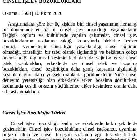
CİNSEL İŞLEV BOZUKLUKLARI
Okuma :
1508
|
16 Ekim 2020
Araştırmalara göre her üç kişiden biri cinsel yaşamının herhangi
bir döneminde en az bir cinsel işlev bozukluğu yaşamaktadır.
Değişik toplum ve kültürlerde yapılan çalışmalar, cinsel işlev
bozukluklarının rastlanma sıklığı konusunda birbirine benzer
sonuçlar vermektedir. Cinselliğin yasaklandığı, cinsel eğitimin
olmadığı, cinselliğin bir tabu olarak algılandığı ve bekâretin çokça
önemsendiği toplumsal kesimin kadınlarında vajinismus ve cinsel
istek bozuklukları, erkeklerde ise cinsel istek ve boşalma
bozuklukları, cinsel özgürlüğün daha geniş kapsamlı algılandığı
kesimlere göre daha yüksek oranlarda görülmektedir. Yine cinsel
deneyim yetersizliği olan erkeklerde erken boşalma görülürken;
kadınlarda çeşitli orgazm güçlüklerine diğer kesimlere oranla daha
sık rastlanmaktadır.
Cinsel İşlev Bozukluğu Türleri
Cinsel işlev bozukluğu kadın ve erkeklerde farklı şekillerde
gözlenebilir. Cinsel işlev bozuklukları; cinsel istek/arzu, uyarılma,
orgazm olma ve cinsel birleşim sırasında ağrı hissiyle birlikte