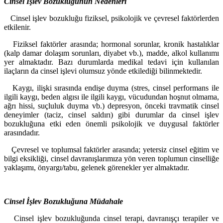
Cinsel İşlev Bozukluğunun Nedenleri
Cinsel işlev bozukluğu fiziksel, psikolojik ve çevresel faktörlerden
etkilenir.
Fiziksel faktörler arasında; hormonal sorunlar, kronik hastalıklar
(kalp damar dolaşım sorunları, diyabet vb.), madde, alkol kullanımı
yer almaktadır. Bazı durumlarda medikal tedavi için kullanılan
ilaçların da cinsel işlevi olumsuz yönde etkilediği bilinmektedir.
Kaygı, ilişki sırasında endişe duyma (stres, cinsel performans ile
ilgili kaygı, beden algısı ile ilgili kaygı, vücudundan hoşnut olmama,
ağrı hissi, suçluluk duyma vb.) depresyon, önceki travmatik cinsel
deneyimler (taciz, cinsel saldırı) gibi durumlar da cinsel işlev
bozukluğuna etki eden önemli psikolojik ve duygusal faktörler
arasındadır.
Çevresel ve toplumsal faktörler arasında; yetersiz cinsel eğitim ve
bilgi eksikliği, cinsel davranışlarımıza yön veren toplumun cinselliğe
yaklaşımı, önyargı/tabu, gelenek görenekler yer almaktadır.
Cinsel İşlev Bozukluğuna Müdahale
Cinsel işlev bozukluğunda cinsel terapi, davranışçı terapiler ve