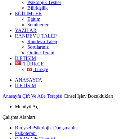
Psikolojik Testler
Bilirkişilik
EĞİTİMLER
Eğitim
Seminerler
YAZILAR
RANDEVU TALEP
Randevu Talep
Sorularınız
Online Terapi
İLETİŞİM
TÜRKÇE
Türkçe
ANASAYFA
İLETİŞİM
Anasayfa
Çift Ve Aile Terapisi
Cinsel İşlev Bozuklukları
Menüyü Aç
Çalışma Alanları
Bireysel Psikolojik Danışmanlık
Psikoterapi
Çift Ve Aile Terapisi