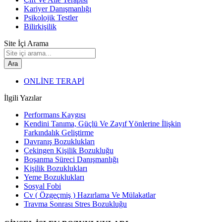
Kariyer Danışmanlığı
Psikolojik Testler
Bilirkişilik
Site İçi Arama
Ara
ONLİNE TERAPİ
İlgili Yazılar
Performans Kaygısı
Kendini Tanıma, Güçlü Ve Zayıf Yönlerine İlişkin
Farkındalık Geliştirme
Davranış Bozuklukları
Çekingen Kişilik Bozukluğu
Boşanma Süreci Danışmanlığı
Kişilik Bozuklukları
Yeme Bozuklukları
Sosyal Fobi
Cv ( Özgeçmiş ) Hazırlama Ve Mülakatlar
Travma Sonrası Stres Bozukluğu