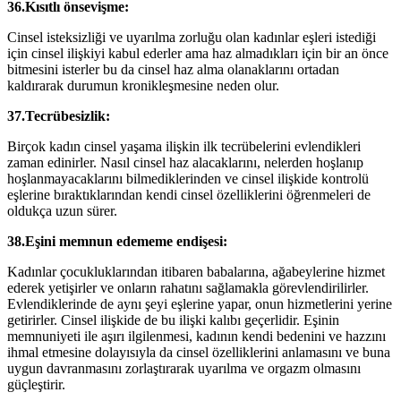
36.Kısıtlı önsevişme:
Cinsel isteksizliği ve uyarılma zorluğu olan kadınlar eşleri istediği
için cinsel ilişkiyi kabul ederler ama haz almadıkları için bir an önce
bitmesini isterler bu da cinsel haz alma olanaklarını ortadan
kaldırarak durumun kronikleşmesine neden olur.
37.Tecrübesizlik:
Birçok kadın cinsel yaşama ilişkin ilk tecrübelerini evlendikleri
zaman edinirler. Nasıl cinsel haz alacaklarını, nelerden hoşlanıp
hoşlanmayacaklarını bilmediklerinden ve cinsel ilişkide kontrolü
eşlerine bıraktıklarından kendi cinsel özelliklerini öğrenmeleri de
oldukça uzun sürer.
38.Eşini memnun edememe endişesi:
Kadınlar çocukluklarından itibaren babalarına, ağabeylerine hizmet
ederek yetişirler ve onların rahatını sağlamakla görevlendirilirler.
Evlendiklerinde de aynı şeyi eşlerine yapar, onun hizmetlerini yerine
getirirler. Cinsel ilişkide de bu ilişki kalıbı geçerlidir. Eşinin
memnuniyeti ile aşırı ilgilenmesi, kadının kendi bedenini ve hazzını
ihmal etmesine dolayısıyla da cinsel özelliklerini anlamasını ve buna
uygun davranmasını zorlaştırarak uyarılma ve orgazm olmasını
güçleştirir.