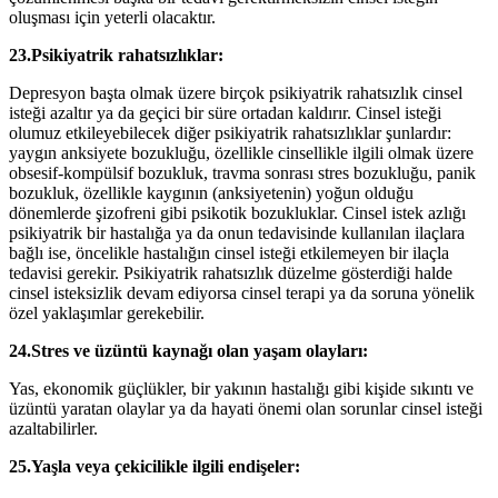
oluşması için yeterli olacaktır.
23.Psikiyatrik rahatsızlıklar:
Depresyon başta olmak üzere birçok psikiyatrik rahatsızlık cinsel
isteği azaltır ya da geçici bir süre ortadan kaldırır. Cinsel isteği
olumuz etkileyebilecek diğer psikiyatrik rahatsızlıklar şunlardır:
yaygın anksiyete bozukluğu, özellikle cinsellikle ilgili olmak üzere
obsesif-kompülsif bozukluk, travma sonrası stres bozukluğu, panik
bozukluk, özellikle kaygının (anksiyetenin) yoğun olduğu
dönemlerde şizofreni gibi psikotik bozukluklar. Cinsel istek azlığı
psikiyatrik bir hastalığa ya da onun tedavisinde kullanılan ilaçlara
bağlı ise, öncelikle hastalığın cinsel isteği etkilemeyen bir ilaçla
tedavisi gerekir. Psikiyatrik rahatsızlık düzelme gösterdiği halde
cinsel isteksizlik devam ediyorsa cinsel terapi ya da soruna yönelik
özel yaklaşımlar gerekebilir.
24.Stres ve üzüntü kaynağı olan yaşam olayları:
Yas, ekonomik güçlükler, bir yakının hastalığı gibi kişide sıkıntı ve
üzüntü yaratan olaylar ya da hayati önemi olan sorunlar cinsel isteği
azaltabilirler.
25.Yaşla veya çekicilikle ilgili endişeler: