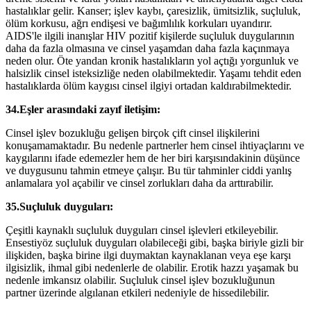
hastalıklar gelir. Kanser; işlev kaybı, çaresizlik, ümitsizlik, suçluluk,
ölüm korkusu, ağrı endişesi ve bağımlılık korkuları uyandırır.
AIDS'le ilgili inanışlar HIV pozitif kişilerde suçluluk duygularının
daha da fazla olmasına ve cinsel yaşamdan daha fazla kaçınmaya
neden olur. Öte yandan kronik hastalıkların yol açtığı yorgunluk ve
halsizlik cinsel isteksizliğe neden olabilmektedir. Yaşamı tehdit eden
hastalıklarda ölüm kaygısı cinsel ilgiyi ortadan kaldırabilmektedir.
34.Eşler arasındaki zayıf iletişim:
Cinsel işlev bozukluğu gelişen birçok çift cinsel ilişkilerini
konuşamamaktadır. Bu nedenle partnerler hem cinsel ihtiyaçlarını ve
kaygılarını ifade edemezler hem de her biri karşısındakinin düşünce
ve duygusunu tahmin etmeye çalışır. Bu tür tahminler ciddi yanlış
anlamalara yol açabilir ve cinsel zorlukları daha da arttırabilir.
35.Suçluluk duyguları:
Çeşitli kaynaklı suçluluk duyguları cinsel işlevleri etkileyebilir.
Ensestiyöz suçluluk duyguları olabileceği gibi, başka biriyle gizli bir
ilişkiden, başka birine ilgi duymaktan kaynaklanan veya eşe karşı
ilgisizlik, ihmal gibi nedenlerle de olabilir. Erotik hazzı yaşamak bu
nedenle imkansız olabilir. Suçluluk cinsel işlev bozukluğunun
partner üzerinde algılanan etkileri nedeniyle de hissedilebilir.