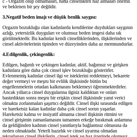
c - Orgazm olup olmamaları, hatta cinsellikten haz almaları önemli
ve beklenen bir şey değildir.
3.Negatif beden imajı ve düşük benlik saygısı:
Orgazm bozukluğu olan kadınlarda kendilerine duydukları saygının
azlığı, yetersizlik duyguları ve olumsuz beden imgesi daha sık
görülmektedir. Bu kadınlar kendi cinselliklerinden, ilişkilerinden ve
cinsel aktivitelerinin tipinden ve düzeyinden daha az memnundurlar.
4.Edilgenlik, çekingenlik:
Edilgen, bağımlı ve çekingen kadınlar, aktif, bağımsız ve girişken
kadınlara göre daha çok cinsel işlev bozukluğu gösterirler.
Evlenmemiş kadınlar cinsel ilgi ve isteklerini reddetmeyi, bekarete
değer vermeyi ve meşru bir evlilik ilişkisinde bütün bu
engellenmelerin ortadan kalkmasını beklemeyi öğrenmektedirler.
Ancak yıllarca cinsel duygularına ilgisiz kaldıktan ve onları
bastırdıktan sonra meşru bir erişkin cinsel ilişkisinde yanıt verici
olmakta zorlanmaları şaşırtıcı değildir. Cinsel ilişki sırasında edilgen
ve hareketsiz kalan kadınlar daha çok cinsel sorun yaşarlar.
Hareketsiz kalma ve insiyatif almama cinsel ilişkinin ritmini ve
cinsel girişimin zamanlamasını tamamen erkeğe bırakmak anlamına
da geldiğinden kadının cinsel yanıtlarıyla bağlantısız olmasına da
neden olmaktadır. Yeterli hazırlık ve cinsel uyarma olmadan
tekrarlanan cinsel ilişkilerin, cinsel istek ve haz üzerinde olumsuz