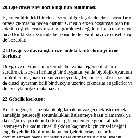
20.Eşte cinsel işlev bozukluğunun bulunması:
Eşlerden birindeki bir cinsel sorun diğer kişide de cinsel sorunların
ortaya çıkmasına neden olabilir. Örneğin erken boşalması olan bir
erkeğin eşinde orgazm sorunu görülmesi doğaldır. Hatta tekrarlayan
hayal kırıklıkları zamanla her ikisinde de uyarılmayı ve cinsel isteği
de bozabilir.
21.Duygu ve davranışlar üzerindeki kontrolünü yitirme
korkusu:
Duygu ve davranışları üzerinde her zaman egemenliklerini
sürdürmek isteyen herhangi bir duygunun ya da biyolojik uyaranın
kontrollerini aşmasına izin vermeyen kişiler, cinsel ilişkisi sırasında
da cinsel uyaranın belli bir düzeyin üzerine çıkmasını engellerler ve
dolayısıyla orgazm olamazlar.
22.Gebelik korkusu:
Kendini genç bir kız olarak algılamaktan vazgeçmek istememek,
anneliğin getireceği sorumlulukları üstlenmeye hazır olamamak ya
da doğum yapmaktan korkmak gibi nedenlerle gebe kalmak
istemeyen bir kadın cinsel ilişkiden kaçınmak için cinsel isteğini
engelleyebilir. Bu durumda bu endişelerin ortaya çıkarılıp
çözümlenmesi başka bir tedavi gerektirmeksizin cinsel isteğin