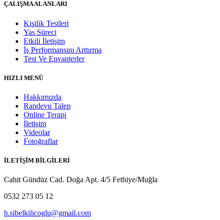
ÇALIŞMA ALANLARI
Kişilik Testleri
Yas Süreci
Etkili İletişim
İş Performansını Arttırma
Test Ve Envanterler
HIZLI MENÜ
Hakkımızda
Randevu Talep
Online Terapi
İletişim
Videolar
Fotoğraflar
İLETİŞİM BİLGİLERİ
Cahit Gündüz Cad. Doğa Apt. 4/5 Fethiye/Muğla
0532 273 05 12
h.sibelkilicoglu@gmail.com