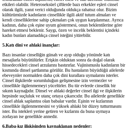
etkileri olabilir. Heteroseksüel çiftlerde bazı erkekler eşleri cinsel
olarak ilgili, yanıt verici olduğunda oldukça rahatsız olur. Bizim
kültürümüzde kadınların cinsellikle ilgili aktif tutum almaları ve
kendi cinselliklerine sahip çıkmaları çok uygun karşılanmaz. Ayrıca
kadının, daha çok eşine uyum göstermesi, onun beklentilerine göre
hareket etmesi beklenir. Saygı, özen ve incelik beklentisi içindeki
kadın bunları alamadıkça cinsel isteğini yitirebilir.
5.Katı dini ve ahlaki inançlar:
Bazı insanlar cinselliğin günah ve ayıp olduğu yönünde katı
mesajlarla büyütülürler. Erişkin olduktan sonra da doğal olarak
hissedecekleri cinsel arzularını bastırırlar. Vajinismuslu kadınların bir
kısmında dinsel şartlanma görülür. Bu hastaların büyüdüğü ailelerde
ebeveynler normalden daha çok dini kurallara uymalarını isterler.
Cinsel ilişkilerde sorumluluğun gelişmesine izin vermezler ve
cinsellikle ilgilenmemeyi yüceltirler. Bu tür evlerde cinsellik bir
sıkıntı kaynağıdır. Dinsel ve ahlaki değerler cinsel ilgi ve ilişkilerin
hepsinde suçluluk ve utanç ortaya çıkarıcıdır. Bu ailelerde genellikle
cinsel ahlak saplantısı olan babalar vardır. Eşinin ve kızlarının
cinsellikle ilgilenmemesini ve yüksek ahlaki bir düzey tutturmasını
ister. Bu istekleri yerine getiren ve kızlarını da buna uymaya
zorlayan ise genellikle annedir.
6.Baba-kız ilişkisinden kaynaklanan nedenler: