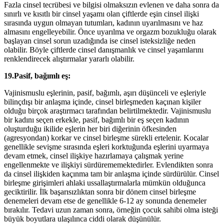
Fazla cinsel tecrübesi ve bilgisi olmaksızın evlenen ve daha sonra da
sınırlı ve kısıtlı bir cinsel yaşamı olan çiftlerde eşin cinsel ilişki
sırasında uygun olmayan tutumları, kadının uyarılmasını ve haz
almasını engelleyebilir. Önce uyarılma ve orgazm bozukluğu olarak
başlayan cinsel sorun uzadığında ise cinsel isteksizliğe neden
olabilir. Böyle çiftlerde cinsel danışmanlık ve cinsel yaşamlarını
renklendirecek alıştırmalar yararlı olabilir.
19.Pasif, bağımlı eş:
Vajinismuslu eşlerinin, pasif, bağımlı, aşırı düşünceli ve eşleriyle
bilinçdışı bir anlaşma içinde, cinsel birleşmeden kaçınan kişiler
olduğu birçok araştırmacı tarafından belirtilmektedir. Vajinismuslu
bir kadını seçen erkekle, pasif, bağımlı bir eş seçen kadının
oluşturduğu ikilide eşlerin her biri diğerinin öfkesinden
(agresyondan) korkar ve cinsel birleşme sürekli ertelenir. Kocalar
genellikle sevişme sırasında eşleri korktuğunda eşlerini uyarmaya
devam etmek, cinsel ilişkiye hazırlamaya çalışmak yerine
engellenmekte ve ilişkiyi sürdürememektedirler. Evlendikten sonra
da cinsel ilişkiden kaçınma tam bir anlaşma içinde sürdürülür. Cinsel
birleşme girişimleri ahlaki ussallaştırmalarla mümkün olduğunca
geciktirilir. İlk başarısızlıktan sonra bir dönem cinsel birleşme
denemeleri devam etse de genellikle 6-12 ay sonunda denemeler
bırakılır. Tedavi uzun zaman sonra, örneğin çocuk sahibi olma isteği
büyük boyutlara ulaşılınca ciddi olarak düşünülür.