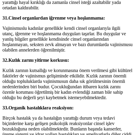
yarattığı hayal kırıklığı da zamanla cinsel isteği azaltabilir yada
ortadan kaldırabilir.
31.Cinsel organlardan iğrenme veya hoşlanmama:
Vajinismuslu kadınlar genellikle kendi cinsel organlarıyla ilgili
utanç, iğrenme ve hoşlanmama duyguları taşırlar. Bu duygular ve
yanlış bilgiler genellikle kendisinde cinsel organlarından
hoşlanmayan, seksten zevk almayan ve bazı durumlarda vajinismusu
olabilen annelerden öğrenilmiştir.
32.Kızlık zarını yitirme korkusu:
Kızlık zarının kutsallığı ve korunmasına önem verilmesi gibi kültürel
faktörler de vajinismus gelişiminde etkilidir. Kızlık zarının önemli
olduğu topluluklarda vajinismusun daha sık görülmesinin önemli
nedenlerinden biri budur. Çocukluğundan itibaren kızlık zarını
özenle koruması öğretilmiş bir kadın evlendiği zaman bile sahip
olduğu bu değerli şeyi kaybetmek istemeyebilmektedir.
33.Organik hastalıklara reaksiyon:
Birçok hastalık ya da hastalığın yarattığı durum veya tedavi
biçimlerine karşı gelişen psikolojik reaksiyonlar cinsel işlev
bozukluğuna neden olabilmektedir. Bunların başında kanserler,
üreme sistemi ve idrar yolları hastalıkları ve ameliyatlarla diğer ciddi