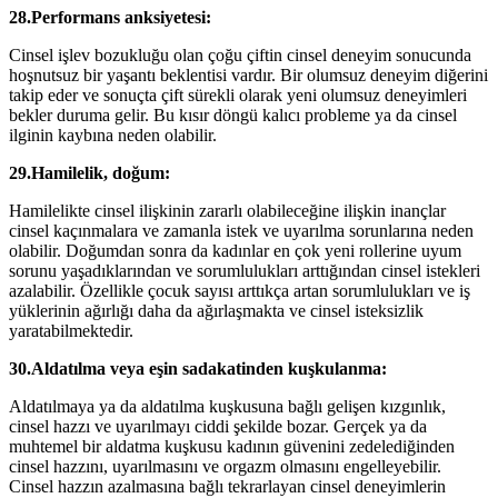
28.Performans anksiyetesi:
Cinsel işlev bozukluğu olan çoğu çiftin cinsel deneyim sonucunda
hoşnutsuz bir yaşantı beklentisi vardır. Bir olumsuz deneyim diğerini
takip eder ve sonuçta çift sürekli olarak yeni olumsuz deneyimleri
bekler duruma gelir. Bu kısır döngü kalıcı probleme ya da cinsel
ilginin kaybına neden olabilir.
29.Hamilelik, doğum:
Hamilelikte cinsel ilişkinin zararlı olabileceğine ilişkin inançlar
cinsel kaçınmalara ve zamanla istek ve uyarılma sorunlarına neden
olabilir. Doğumdan sonra da kadınlar en çok yeni rollerine uyum
sorunu yaşadıklarından ve sorumlulukları arttığından cinsel istekleri
azalabilir. Özellikle çocuk sayısı arttıkça artan sorumlulukları ve iş
yüklerinin ağırlığı daha da ağırlaşmakta ve cinsel isteksizlik
yaratabilmektedir.
30.Aldatılma veya eşin sadakatinden kuşkulanma:
Aldatılmaya ya da aldatılma kuşkusuna bağlı gelişen kızgınlık,
cinsel hazzı ve uyarılmayı ciddi şekilde bozar. Gerçek ya da
muhtemel bir aldatma kuşkusu kadının güvenini zedelediğinden
cinsel hazzını, uyarılmasını ve orgazm olmasını engelleyebilir.
Cinsel hazzın azalmasına bağlı tekrarlayan cinsel deneyimlerin