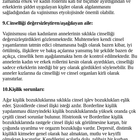
zamanda erkek ve kadın rollerini katı bir biçimde ayırdığından ve
erkeklerin şiddet uygulayan kişiler olarak algılanmasını
sağladığından da vajinismus etyolojisinde önemli olabilir.
9.Cinselliği değersizleştiren/aşağılayan aile:
Vajinismusu olan kadınların annelerinin sıklıkla cinselliği
değersizleştirdikleri gözlenmektedir. Muhtemelen kendi cinsel
yaşamlarının tatmin edici olmamasına bağlı olarak bazen kibar, iyi
örtülmüş, ilişkilere ve bakış açılarına yansımış bir şekilde bazen de
açıkça, cinsellik hem aşağılanmakta hem de kontrol edilmektedir. Bu
annelerin kadın ve erkek rollerini kesin olarak ayırdıkları, cinselliği
sadece erkeklerin istediği bir şey olarak gördükleri söylenebilir. Bu
anneler kızlarına da cinselliği ve cinsel organları kirli olarak
yansıtırlar.
10.Kişilik sorunları:
Ağır kişilik bozukluklarına sıklıkla cinsel işlev bozuklukları eşlik
eder. Şizoidlerde cinsel ilişki isteği azdır. Borderline kişilik
yapılanması düzeyindeki kişilik bozukluklarında yüksek oranda çok
çeşitli cinsel sorunlar bulunur. Histrionik ve Borderline kişilik
bozukluklarında rastgele cinsel ilişki sık görülmesine karşın, bir
çoğunda uyarılma ve orgazm bozukluğu vardır. Depresif, distimik
kişilikli kimseler genel olarak haz almaktan, mutlu ve keyifli
olmaktan kaçınırlar. Kendilerini acılarla dolu, talihsiz bir kurban