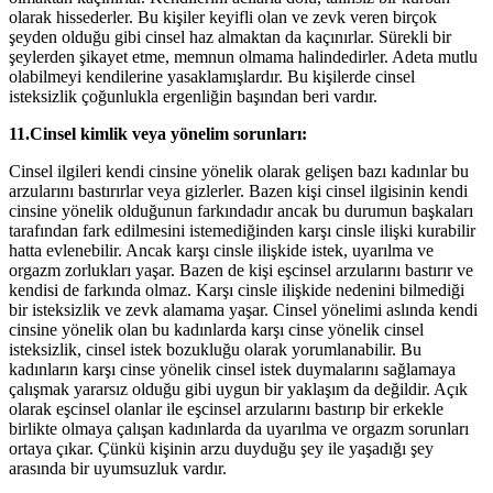
olarak hissederler. Bu kişiler keyifli olan ve zevk veren birçok
şeyden olduğu gibi cinsel haz almaktan da kaçınırlar. Sürekli bir
şeylerden şikayet etme, memnun olmama halindedirler. Adeta mutlu
olabilmeyi kendilerine yasaklamışlardır. Bu kişilerde cinsel
isteksizlik çoğunlukla ergenliğin başından beri vardır.
11.Cinsel kimlik veya yönelim sorunları:
Cinsel ilgileri kendi cinsine yönelik olarak gelişen bazı kadınlar bu
arzularını bastırırlar veya gizlerler. Bazen kişi cinsel ilgisinin kendi
cinsine yönelik olduğunun farkındadır ancak bu durumun başkaları
tarafından fark edilmesini istemediğinden karşı cinsle ilişki kurabilir
hatta evlenebilir. Ancak karşı cinsle ilişkide istek, uyarılma ve
orgazm zorlukları yaşar. Bazen de kişi eşcinsel arzularını bastırır ve
kendisi de farkında olmaz. Karşı cinsle ilişkide nedenini bilmediği
bir isteksizlik ve zevk alamama yaşar. Cinsel yönelimi aslında kendi
cinsine yönelik olan bu kadınlarda karşı cinse yönelik cinsel
isteksizlik, cinsel istek bozukluğu olarak yorumlanabilir. Bu
kadınların karşı cinse yönelik cinsel istek duymalarını sağlamaya
çalışmak yararsız olduğu gibi uygun bir yaklaşım da değildir. Açık
olarak eşcinsel olanlar ile eşcinsel arzularını bastırıp bir erkekle
birlikte olmaya çalışan kadınlarda da uyarılma ve orgazm sorunları
ortaya çıkar. Çünkü kişinin arzu duyduğu şey ile yaşadığı şey
arasında bir uyumsuzluk vardır.