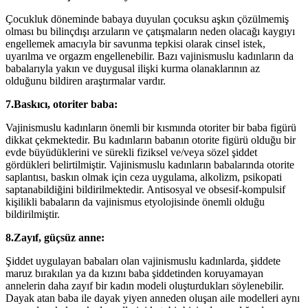
Çocukluk döneminde babaya duyulan çocuksu aşkın çözülmemiş
olması bu bilinçdışı arzuların ve çatışmaların neden olacağı kaygıyı
engellemek amacıyla bir savunma tepkisi olarak cinsel istek,
uyarılma ve orgazm engellenebilir. Bazı vajinismuslu kadınların da
babalarıyla yakın ve duygusal ilişki kurma olanaklarının az
olduğunu bildiren araştırmalar vardır.
7.Baskıcı, otoriter baba:
Vajinismuslu kadınların önemli bir kısmında otoriter bir baba figürü
dikkat çekmektedir. Bu kadınların babanın otorite figürü olduğu bir
evde büyüdüklerini ve sürekli fiziksel ve/veya sözel şiddet
gördükleri belirtilmiştir. Vajinismuslu kadınların babalarında otorite
saplantısı, baskın olmak için ceza uygulama, alkolizm, psikopati
saptanabildiğini bildirilmektedir. Antisosyal ve obsesif-kompulsif
kişilikli babaların da vajinismus etyolojisinde önemli olduğu
bildirilmiştir.
8.Zayıf, güçsüz anne:
Şiddet uygulayan babaları olan vajinismuslu kadınlarda, şiddete
maruz bırakılan ya da kızını baba şiddetinden koruyamayan
annelerin daha zayıf bir kadın modeli oluşturdukları söylenebilir.
Dayak atan baba ile dayak yiyen anneden oluşan aile modelleri aynı