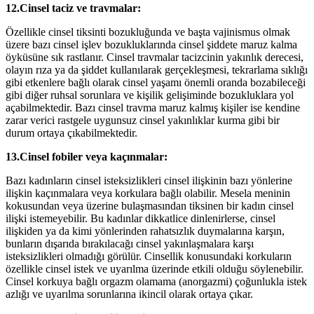
12.Cinsel taciz ve travmalar:
Özellikle cinsel tiksinti bozukluğunda ve başta vajinismus olmak
üzere bazı cinsel işlev bozukluklarında cinsel şiddete maruz kalma
öyküsüne sık rastlanır. Cinsel travmalar tacizcinin yakınlık derecesi,
olayın rıza ya da şiddet kullanılarak gerçekleşmesi, tekrarlama sıklığı
gibi etkenlere bağlı olarak cinsel yaşamı önemli oranda bozabileceği
gibi diğer ruhsal sorunlara ve kişilik gelişiminde bozukluklara yol
açabilmektedir. Bazı cinsel travma maruz kalmış kişiler ise kendine
zarar verici rastgele uygunsuz cinsel yakınlıklar kurma gibi bir
durum ortaya çıkabilmektedir.
13.Cinsel fobiler veya kaçınmalar:
Bazı kadınların cinsel isteksizlikleri cinsel ilişkinin bazı yönlerine
ilişkin kaçınmalara veya korkulara bağlı olabilir. Mesela meninin
kokusundan veya üzerine bulaşmasından tiksinen bir kadın cinsel
ilişki istemeyebilir. Bu kadınlar dikkatlice dinlenirlerse, cinsel
ilişkiden ya da kimi yönlerinden rahatsızlık duymalarına karşın,
bunların dışarıda bırakılacağı cinsel yakınlaşmalara karşı
isteksizlikleri olmadığı görülür. Cinsellik konusundaki korkuların
özellikle cinsel istek ve uyarılma üzerinde etkili olduğu söylenebilir.
Cinsel korkuya bağlı orgazm olamama (anorgazmi) çoğunlukla istek
azlığı ve uyarılma sorunlarına ikincil olarak ortaya çıkar.