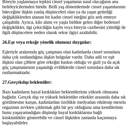
Bireyin yaşlanmaya tepkisi cinsel yaşamının nasıl olacağının ana
belirleyicilerinden biridir. Belli yaş dönemlerinde cinsel yaşamlarının
biteceğine ilişkin yanlış düşünceleri olan ya da yaşın getirdiği
değişikliklerden utanan bir kadın cinsel isteğini göz ardı etmeye
çalışabilir. Ayrıca, kilo alımı ve yaşla birlikte gelen diğer bedensel
değişiklikler, ilgi çekiciliğin kaybı veya bireyin cazibesini yitirdiği ile
ilgili düşüncelere neden olarak sekse ilgiyi azaltabilir.
26.Eşe veya erkeğe yönelik olumsuz duygular:
Eşleriyle aralarında güç çatışması olan kadınlarda cinsel sorunlara
daha çok rastlandığına ilişkin bulgular vardır. Daha adil ve eşit
ilişkisi olan çiftlere göre erkeğin baskın olduğu ve gizli ya da açık
güç çatışmalarının yaşandığı evliliklerde cinsel sorunlara daha sık
rastlanmaktadır.
27.Gerçekdışı beklentiler:
Bazı kadınların hayal kırıklıkları beklentilerinin yüksek olmasına
bağlıdır. Gerçek dışı ve yüksek beklentiler erkekler arasında daha sık
görülmesine karşın, kadınlardan özellikle medyadan etkilenip mesela
orgazmın zevkten çıldırmak gibi bir şey olduğunu ama kendilerinin
bunu yaşayamadığını düşünüp hayal kırıklıklarına bağlı
küskünlükler gösterebilir ve cinsel ilişkiden zamanla kaçınmaya
başlayabilirler.