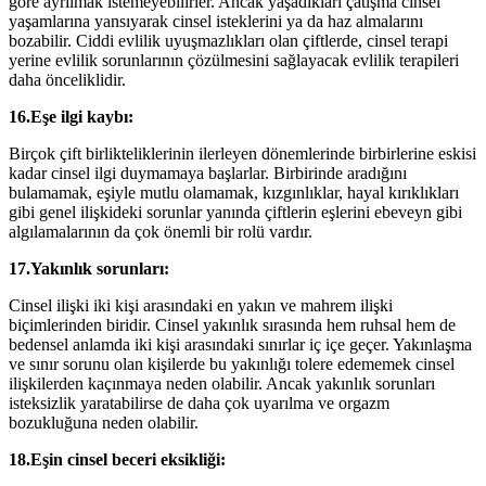
göre ayrılmak istemeyebilirler. Ancak yaşadıkları çatışma cinsel
yaşamlarına yansıyarak cinsel isteklerini ya da haz almalarını
bozabilir. Ciddi evlilik uyuşmazlıkları olan çiftlerde, cinsel terapi
yerine evlilik sorunlarının çözülmesini sağlayacak evlilik terapileri
daha önceliklidir.
16.Eşe ilgi kaybı:
Birçok çift birlikteliklerinin ilerleyen dönemlerinde birbirlerine eskisi
kadar cinsel ilgi duymamaya başlarlar. Birbirinde aradığını
bulamamak, eşiyle mutlu olamamak, kızgınlıklar, hayal kırıklıkları
gibi genel ilişkideki sorunlar yanında çiftlerin eşlerini ebeveyn gibi
algılamalarının da çok önemli bir rolü vardır.
17.Yakınlık sorunları:
Cinsel ilişki iki kişi arasındaki en yakın ve mahrem ilişki
biçimlerinden biridir. Cinsel yakınlık sırasında hem ruhsal hem de
bedensel anlamda iki kişi arasındaki sınırlar iç içe geçer. Yakınlaşma
ve sınır sorunu olan kişilerde bu yakınlığı tolere edememek cinsel
ilişkilerden kaçınmaya neden olabilir. Ancak yakınlık sorunları
isteksizlik yaratabilirse de daha çok uyarılma ve orgazm
bozukluğuna neden olabilir.
18.Eşin cinsel beceri eksikliği: