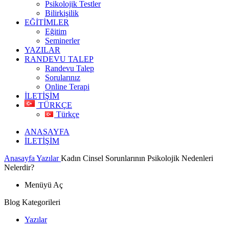
Psikolojik Testler
Bilirkişilik
EĞİTİMLER
Eğitim
Seminerler
YAZILAR
RANDEVU TALEP
Randevu Talep
Sorularınız
Online Terapi
İLETİŞİM
TÜRKÇE
Türkçe
ANASAYFA
İLETİŞİM
Anasayfa
Yazılar
Kadın Cinsel Sorunlarının Psikolojik Nedenleri
Nelerdir?
Menüyü Aç
Blog Kategorileri
Yazılar