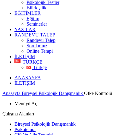
Psikolojik Testler
Bilirkişilik
EĞİTİMLER
Eğitim
Seminerler
YAZILAR
RANDEVU TALEP
Randevu Talep
Sorularınız
Online Terapi
İLETİŞİM
TÜRKÇE
Türkçe
ANASAYFA
İLETİŞİM
Anasayfa
Bireysel Psikolojik Danışmanlık
Öfke Kontrolü
Menüyü Aç
Çalışma Alanları
Bireysel Psikolojik Danışmanlık
Psikoterapi
Çift Ve Aile Terapisi