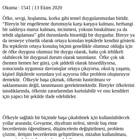
Okuma :
1541
|
13 Ekim 2020
Öfke, sevgi, hoşlanma, korku gibi temel duygularımızdan biridir.
“Bireyin bir engellenme durumuyla karşı karşıya kalması, herhangi
bir saldırıya maruz kalması, incinmesi, yoksun bırakılması ya da
tehdit algılaması” gibi durumlarda hissettiği bir duygudur. Bireye ya
da nesneye yönelik olarak ortaya konulan tepkilerle kendini gösterir.
Bu tepkilerin ortaya konuluş biçimi genellikle olumsuz olduğu için
de öfke duygusu olumsuz bir duygu olarak, hatta çok tehlikeli
olabilecek bir duygusal durum olarak tanımlanır. Öfke çok sık
(hemen hemen her gün), çok şiddetli olarak hissediliyorsa,
sonucunda uygunsuz davranışlar ortaya çıkıyorsa, okul-iş yaşamı,
kişisel ilişkilerde sorunlara yol açıyorsa öfke problem oluşturuyor
demektir. Öfkeyle başa çıkmak, öfkenin bastırılması ve
saklanmasını değil, tanınmasını gerektirmektedir. Bireyler öfkelerini
tanıdıklarında, öfkenin zararlarından kurtulabilir ve onu kendileri
için yapıcı bir şekilde ifade edebilirler.
Öfkeyle sağlıklı bir biçimde başa çıkabilmek için kullanılabilecek
yollar arasında; Gevşeme, diyafram nefesi, stresle baş etme
becerilerinin öğrenilmesi, düşüncelerin değiştirilmesi, problem
çözme, iletişim becerilerinin geliştirilmesi, mizahın kullanılması,