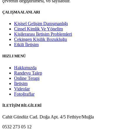
çevrenin değiştirilmesi, vb sayılabilir.
ÇALIŞMA ALANLARI
Kişisel Gelişim Danışmanlığı
Cinsel Kimlik Ve Yönelim
Kişilerarası İletişim Problemleri
Çekingen Kişilik Bozukluğu
Etkili İletişim
HIZLI MENÜ
Hakkımızda
Randevu Talep
Online Terapi
İletişim
Videolar
Fotoğraflar
İLETİŞİM BİLGİLERİ
Cahit Gündüz Cad. Doğa Apt. 4/5 Fethiye/Muğla
0532 273 05 12